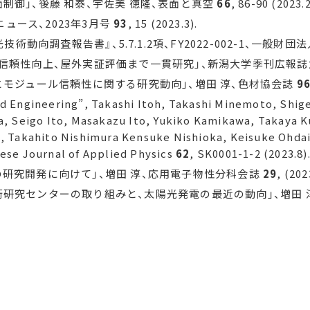
制御」、後藤 和泰、宇佐美 徳隆、表面と真空
66
, 86-90 (2023.2
ニュース、2023年3月号
93
, 15 (2023.3).
動向調査報告書』、5.7.1.2項、FY2022-002-1、一般財団法人光
向上、屋外実証評価まで一貫研究」、新潟大学季刊広報誌六花、no. 4
とモジュール信頼性に関する研究動向」、増田 淳、色材協会誌
9
d Engineering”, Takashi Itoh, Takashi Minemoto, Shige
a, Seigo Ito, Masakazu Ito, Yukiko Kamikawa, Takaya 
, Takahito Nishimura Kensuke Nishioka, Keisuke Ohdair
ese Journal of Applied Physics
62
, SK0001-1-2 (2023.8)
研究開発に向けて」、増田 淳、応用電子物性分科会誌
29
, (202
研究センターの取り組みと、太陽光発電の最近の動向」、増田