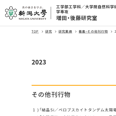
工学部工学科／大学院自然科学
学専攻
増田・後藤研究室
TOP
研究
研究業績
著書・その他刊行物
2023
その他刊行物
「結晶Si／ペロブスカイトタンデム太陽電