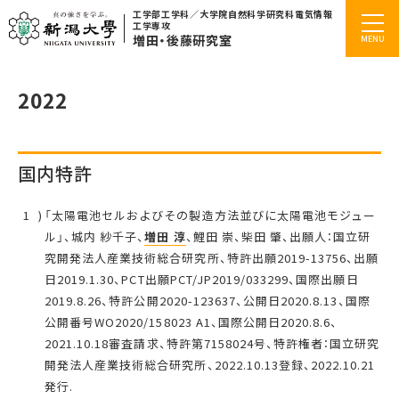
工学部工学科／大学院自然科学研究科電気情報
工学専攻
増田・後藤研究室
2022
国内特許
「太陽電池セルおよびその製造方法並びに太陽電池モジュー
ル」、城内 紗千子、
増田 淳
、鯉田 崇、柴田 肇、出願人：国立研
究開発法人産業技術総合研究所、特許出願2019-13756、出願
日2019.1.30、PCT出願PCT/JP2019/033299、国際出願日
2019.8.26、特許公開2020-123637、公開日2020.8.13、国際
公開番号WO2020/158023 A1、国際公開日2020.8.6、
2021.10.18審査請求、特許第7158024号、特許権者：国立研究
開発法人産業技術総合研究所、2022.10.13登録、2022.10.21
発行.